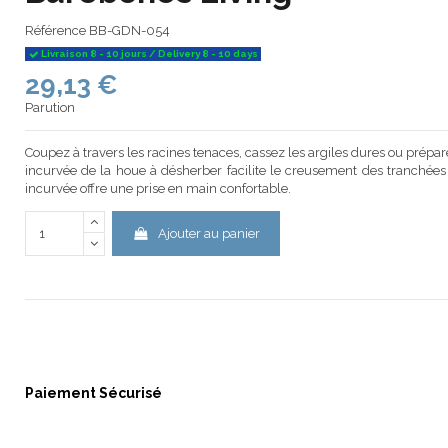
Référence
BB-GDN-054
Livraison 8 - 10 jours / Delivery 8 - 10 days
29,13 €
Parution
Coupez à travers les racines tenaces, cassez les argiles dures ou prépar
incurvée de la houe à désherber facilite le creusement des tranchées 
incurvée offre une prise en main confortable.
Ajouter au panier
Paiement Sécurisé