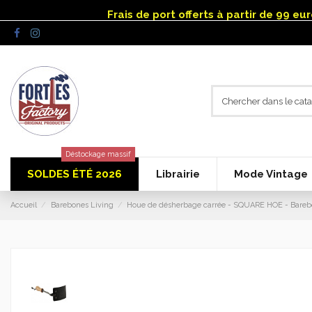
Panneau de gestion des cookies
Frais de port offerts à partir de 99 e
Déstockage massif
SOLDES ÉTÉ 2026
Librairie
Mode Vintage
Accueil
Barebones Living
Houe de désherbage carrée - SQUARE HOE - Bareb