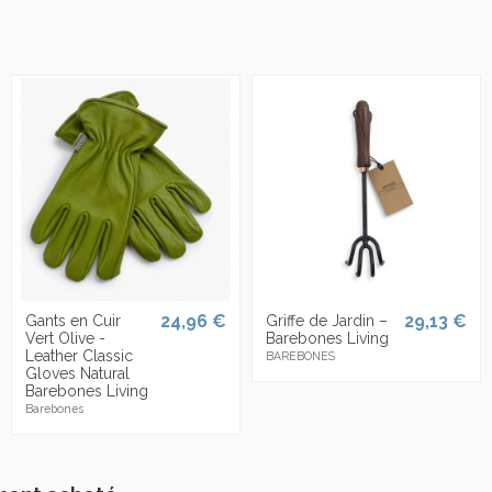
24,96 €
29,13 €
Gants en Cuir
Griffe de Jardin –
Vert Olive -
Barebones Living
Leather Classic
BAREBONES
Gloves Natural
Barebones Living
Barebones