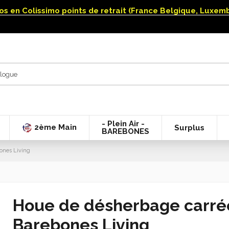
uros en Colissimo points de retrait (France Belgique, Luxe
- Plein Air -
2ème Main
Surplus
BAREBONES
ones Living
Houe de désherbage carré
Barebones Living