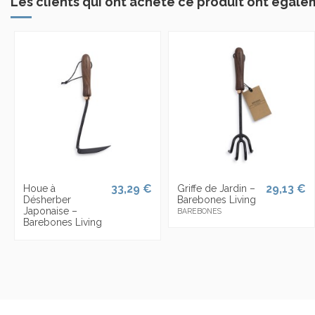
Les clients qui ont acheté ce produit ont égale
33,29 €
29,13 €
Houe à
Griffe de Jardin –
Désherber
Barebones Living
Japonaise –
BAREBONES
Barebones Living