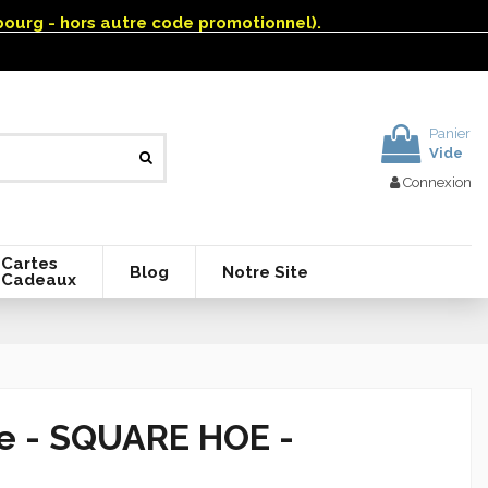
mbourg - hors autre code promotionnel).
Panier
Vide
Connexion
Cartes
Blog
Notre Site
Cadeaux
e - SQUARE HOE -