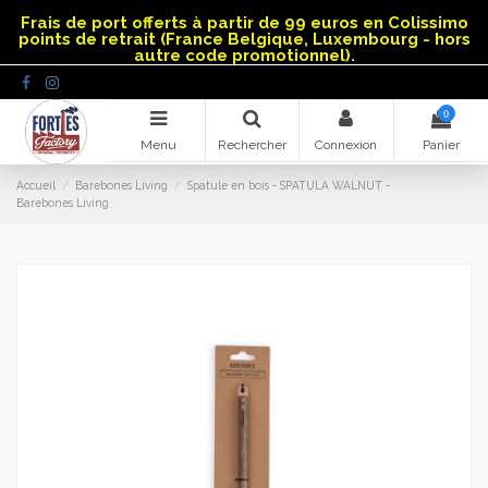
Panneau de gestion des cookies
Frais de port offerts à partir de 99 euros en Colissimo
points de retrait (France Belgique, Luxembourg - hors
autre code promotionnel).
0
Menu
Rechercher
Connexion
Panier
Accueil
Barebones Living
Spatule en bois - SPATULA WALNUT -
Barebones Living