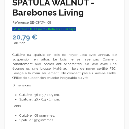
SPATULA WALNUT -
Barebones Living
Référence
BB-CKW-368
Livraison 8 - 10 jours / Delivery 8 - 10 days
20,79 €
Parution
Cuillère ou spatule en bois de noyer lisse avec anneau de
suspension en laiton. Le bois ne se raye pas. Convient
parfaitement aux poêles anti-adhérentes. Se lave avec une
éponge ou une brosse. Matériau : bois de noyer certifié FSC.
Lavage à la main seulement. Ne convient pas au lave-vaisselle.
Œillet de suspension en acier inoxydable cuivré.
Dimensions :
Cuillère : 36 x 5,7 x 1,9 cm.
Spatule : 36 x 6,4 x 1,3 cm.
Poids :
Cuillère : 68 grammes.
Spatule : 57 grammes.