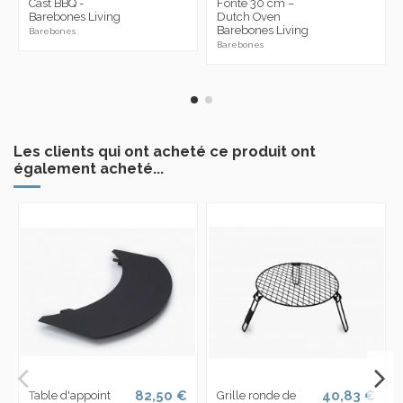
Cast BBQ -
Fonte 30 cm –
Barebones Living
Dutch Oven
Barebones Living
Barebones
Barebones
Les clients qui ont acheté ce produit ont
également acheté...
82,50 €
40,83 €
Table d'appoint
Grille ronde de