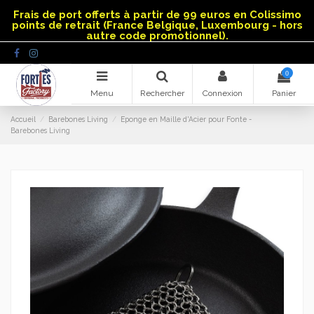
Panneau de gestion des cookies
Frais de port offerts à partir de 99 euros en Colissimo
points de retrait (France Belgique, Luxembourg - hors
autre code promotionnel).
0
Menu
Rechercher
Connexion
Panier
Accueil
Barebones Living
Eponge en Maille d'Acier pour Fonte -
Barebones Living