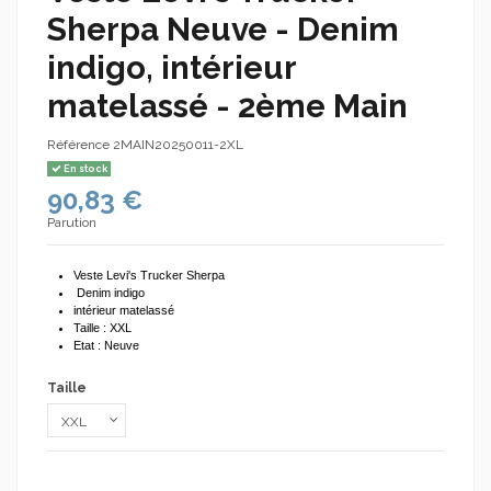
Sherpa Neuve - Denim
indigo, intérieur
matelassé - 2ème Main
Référence
2MAIN20250011-2XL
En stock
90,83 €
Parution
Veste Levi's Trucker Sherpa
Denim indigo
intérieur matelassé
Taille : XXL
Etat : Neuve
Taille