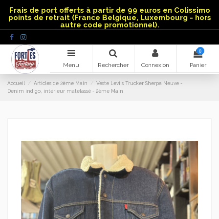
Panneau de gestion des cookies
Frais de port offerts à partir de 99 euros en Colissimo
points de retrait (France Belgique, Luxembourg - hors
autre code promotionnel).
0
Menu
Rechercher
Connexion
Panier
Accueil
Articles de 2ème Main
Veste Levi's Trucker Sherpa Neuve -
Denim indigo, intérieur matelassé - 2ème Main