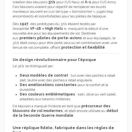
création des blousons
37J1
pour l’US Navy et
A-1
pour l’US Army.
Ces blousons avaient pour objectif de remplacer les lourds
manteaux souvent en cuir de type
« barnstormer »
, jugés trop
encombrants et inconfortables pour les pilotes de l’époque.
Dès
1927
, des prototypes du 37J1 étaient testés par
l’escadrille
VF-1B « High Hats »
, marquant le début d’une
nouvelle ère pour les équipements de vol. Destinée
aux
premiers pilotes de porte-avions
et aux équipages, le
37J1 était conçu pour être porté seul ou en combinaison avec une
tenue de vol complète, offrant
protection et flexibilité
.
Un design révolutionnaire pour l’époque
Le 37J1 se distinguait par :
Deux modèles de contrat
: l’un avec des poches à rabat
plat, l’autre avec des poches à rabat angulaire.
Des améliorations constantes
pour le confort et la
durabilité.
Des couleurs emblématiques
: kaki, olive ou vert cadet,
adaptées aux besoins militaires.
Ce blouson a marqué l’histoire en tant que
précurseur des
blousons de vol modernes
, et était encore utilisée au
début
de la Seconde Guerre mondiale
.
Une réplique fidèle, fabriquée dans les règles de