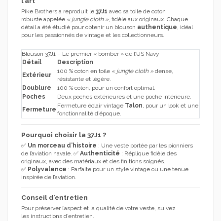
l’art
Pike Brothers a reproduit le
37J1
avec sa toile de coton
robuste appelée
« jungle cloth »
, fidèle aux originaux. Chaque
détail a été étudié pour obtenir un blouson
authentique
, idéal
pour les passionnés de vintage et les collectionneurs.
Blouson 37J1 – Le premier « bomber » de l’US Navy
Détail
Description
100 % coton en toile
« jungle cloth »
dense,
Extérieur
résistante et légère.
Doublure
100 % coton, pour un confort optimal.
Poches
Deux poches extérieures et une poche intérieure.
Fermeture éclair vintage
Talon
, pour un look et une
Fermeture
fonctionnalité d’époque.
Pourquoi choisir la 37J1 ?
✅
Un morceau d’histoire
: Une veste portée par les pionniers
de l’aviation navale. ✅
Authenticité
: Réplique fidèle des
originaux, avec des matériaux et des finitions soignés.
✅
Polyvalence
: Parfaite pour un style vintage ou une tenue
inspirée de l’aviation.
Conseil d’entretien
Pour préserver l’aspect et la qualité de votre veste, suivez
les
instructions d’entretien
.