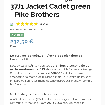
37J1 Jacket Cadet green
- Pike Brothers
Référence
P0301-24-0004-L
En stock
232,50 €
Parution
Le blouson de vol 37J1 – L’icône des pionniers de
l’aviation US
(2 avis)
Découvrez le
37J1
, l’un des
tout premiers blousons de vol
réglementaires de l’US Navy
, apparu à la fin des années 1920.
Considéré comme le premier
« bomber »
de l'aéronavale
américaine naissante, ce blouson a marqué l’histoire de l’aviation
militaire et inspiré les modèles légendaires qui ont suivi, comme
les G-1 et J-1.
Un héritage né dans les cockpits
À la fin des années 1920, le cahier des charges militaire américain,
commun à l'Army et la Navy,
AN-6051
a servi de base à la