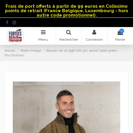
Panneau de gestion des cookies
Frais de port offerts à partir de 99 euros en Colissimo
points de retrait (France Belgique, Luxembourg - hors
autre code promotionnel).
0
Menu
Rechercher
Connexion
Panier
Accueil
Mode Vintage
Blouson de vol 1938 USN 37J1 Jacket Cadet green -
Pike Brothers