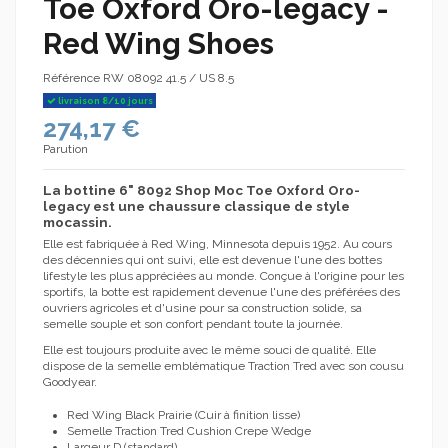
Toe Oxford Oro-legacy -
Red Wing Shoes
Référence
RW 08092 41.5 / US 8.5
livraison 8/10 jours
274,17 €
Parution
La bottine 6"
8092 Shop Moc Toe Oxford Oro-
legacy est une chaussure classique de style
mocassin.
Elle est fabriquée à Red Wing, Minnesota depuis 1952. Au cours
des décennies qui ont suivi, elle est devenue l'une des bottes
lifestyle les plus appréciées au monde. Conçue à l'origine pour les
sportifs, la botte est rapidement devenue l'une des préférées des
ouvriers agricoles et d'usine pour sa construction solide, sa
semelle souple et son confort pendant toute la journée.
Elle est toujours produite avec le même souci de qualité. Elle
dispose de la semelle emblématique Traction Tred avec son cousu
Goodyear.
Red Wing Black Prairie (Cuir à finition lisse)
Semelle Traction Tred Cushion Crepe Wedge
Largeur D (standard)