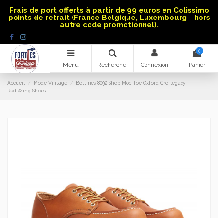
Panneau de gestion des cookies
Frais de port offerts à partir de 99 euros en Colissimo
points de retrait (France Belgique, Luxembourg - hors
autre code promotionnel).
0
Menu
Rechercher
Connexion
Panier
Accueil
Mode Vintage
Bottines 8092 Shop Moc Toe Oxford Oro-legacy -
Red Wing Shoes