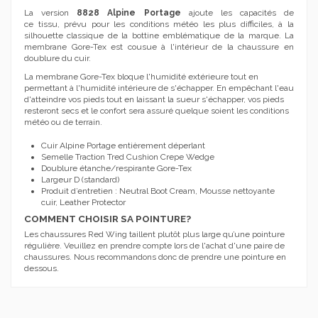
La version
8828 Alpine Portage
ajoute les capacités de
ce tissu, prévu pour les conditions météo les plus difficiles, à la
silhouette classique de la bottine emblématique de la marque. La
membrane Gore-Tex est cousue à l'intérieur de la chaussure en
doublure du cuir.
La membrane Gore-Tex bloque l'humidité extérieure tout en
permettant à l'humidité intérieure de s'échapper. En empêchant l'eau
d'atteindre vos pieds tout en laissant la sueur s'échapper, vos pieds
resteront secs et le confort sera assuré quelque soient les conditions
météo ou de terrain.
Cuir Alpine Portage entièrement déperlant
Semelle Traction Tred Cushion Crepe Wedge
Doublure étanche/respirante Gore-Tex
Largeur D (standard)
Produit d’entretien : Neutral Boot Cream, Mousse nettoyante
cuir, Leather Protector
COMMENT CHOISIR SA POINTURE?
Les chaussures Red Wing taillent plutôt plus large qu’une pointure
régulière. Veuillez en prendre compte lors de l'achat d'une paire de
chaussures. Nous recommandons donc de prendre une pointure en
dessous.