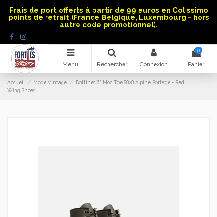
Panneau de gestion des cookies
Frais de port offerts à partir de 99 euros en Colissimo
points de retrait (France Belgique, Luxembourg - hors
autre code promotionnel).
0
Menu
Rechercher
Connexion
Panier
Accueil
Mode Vintage
Bottines 6" Moc Toe 8828 Alpine Portage - Red
Wing Shoes