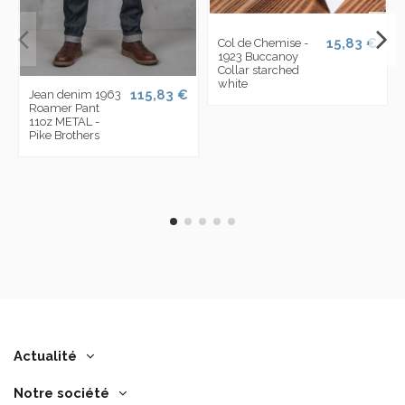
15,83 €
Col de Chemise -
1923 Buccanoy
Collar starched
white
115,83 €
Jean denim 1963
Roamer Pant
11oz METAL -
Pike Brothers
Actualité
Notre société