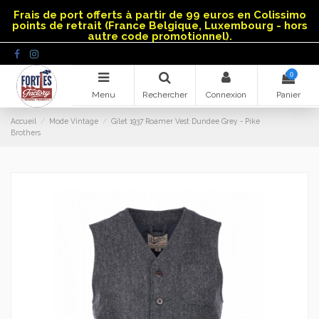
Panneau de gestion des cookies
Frais de port offerts à partir de 99 euros en Colissimo
points de retrait (France Belgique, Luxembourg - hors
autre code promotionnel).
0
Menu
Rechercher
Connexion
Panier
Accueil
Mode Vintage
Gilet 1937 Roamer Vest Dundee Grey - Pike
Brothers