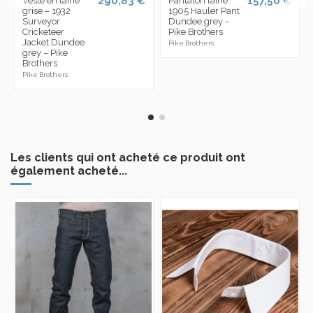
290,83 €
157,50 €
Veste en laine
Pantalon laine
grise – 1932
1905 Hauler Pant
Surveyor
Dundee grey -
Cricketeer
Pike Brothers
Jacket Dundee
Pike Brothers
grey – Pike
Brothers
Pike Brothers
Les clients qui ont acheté ce produit ont
également acheté...