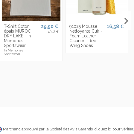
29,50 €
16,58 €
T-Shirt Coton
91025 Mousse
épais MUROC
Nettoyante Cuir -
49,17 €
DRY LAKE - In
Foam Leather
Memories
Cleaner - Red
Sportswear
Wing Shoes
In Memories
Sportswear
Marchand approuvé par la Société des Avis Garantis,
cliquez ici pour vérifier
.