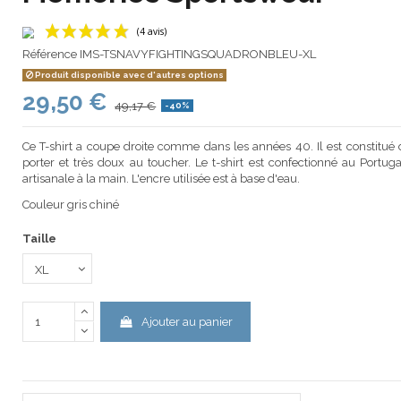
Référence
IMS-TSNAVYFIGHTINGSQUADRONBLEU-XL
Produit disponible avec d'autres options
29,50 €
49,17 €
(4 avis)
-40%
Ce T-shirt a coupe droite comme dans les années 40. Il est constitué 
porter et très doux au toucher. Le t-shirt est confectionné au Portu
artisanale à la main. L'encre utilisée est à base d'eau.
Couleur gris chiné
Taille
Ajouter au panier