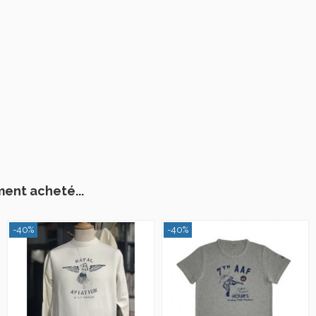
ment acheté...
-40%
-40%