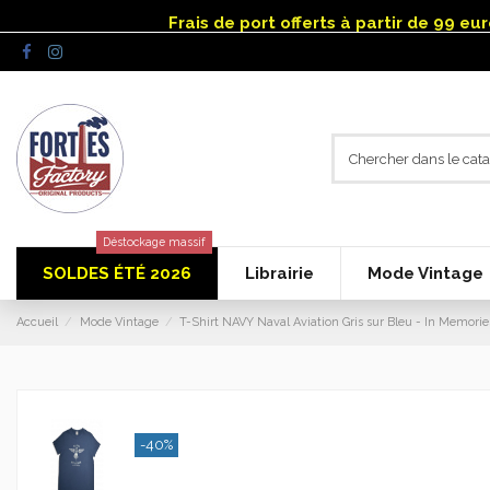
Panneau de gestion des cookies
Frais de port offerts à partir de 99 e
Déstockage massif
SOLDES ÉTÉ 2026
Librairie
Mode Vintage
Accueil
Mode Vintage
T-Shirt NAVY Naval Aviation Gris sur Bleu - In Memori
-40%