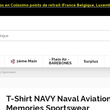
uros en Colissimo points de retrait (France Belgique, Luxe
- Plein Air -
2ème Main
Surplus
BAREBONES
es Sportswear
T-Shirt NAVY Naval Aviation 
Memories Sportswear