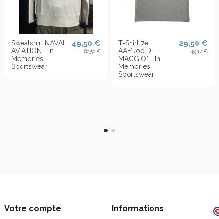
49,50 €
29,50 €
Sweatshirt NAVAL
T-Shirt 7e
AVIATION - In
AAF"Joe Di
82,50 €
49,17 €
Memories
MAGGIO" - In
Sportswear
Memories
Sportswear
Votre compte
Informations