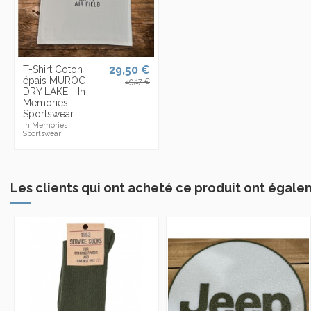
29,50 €
T-Shirt Coton
épais MUROC
49,17 €
DRY LAKE - In
Memories
Sportswear
In Memories
Sportswear
Les clients qui ont acheté ce produit ont égale