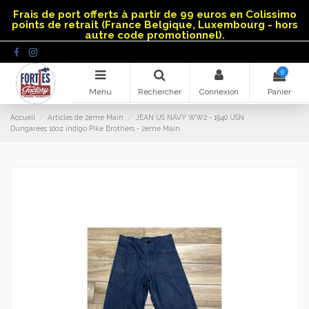
Panneau de gestion des cookies
Frais de port offerts à partir de 99 euros en Colissimo
points de retrait (France Belgique, Luxembourg - hors
autre code promotionnel).
0
Menu
Rechercher
Connexion
Panier
Accueil
Articles de 2ème Main
JEAN US NAVY WW2 - 1940 USN
Dungarees 10oz indigo Pike Brothers - 2ème Main