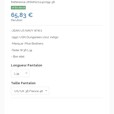
Référence
2MAIN20240094-36
En stock
65,83 €
Parution
-JEAN US NAVY WW2
-1940 USN Dungarees 10oz indigo
-Marque :Pike Brothers
-Taille W36 L34
- Bon état
Longueur Pantalon
Taille Pantalon