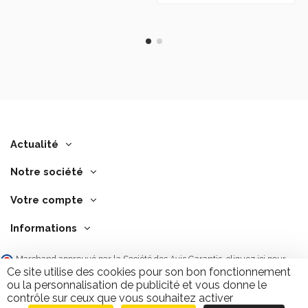
Actualité
Notre société
Votre compte
Informations
Marchand approuvé par la Société des Avis Garantis,
cliquez ici pour
vérifier
.
Ce site utilise des cookies pour son bon fonctionnement
ou la personnalisation de publicité et vous donne le
contrôle sur ceux que vous souhaitez activer